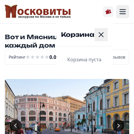
Корзина
Вот и Мясницкая. Здесь
каждый дом поэма.
0.0
Рейтинг
0
отзывов
Корзина пуста
Главная
Расписание
Экскурсии
О нас
Контакты