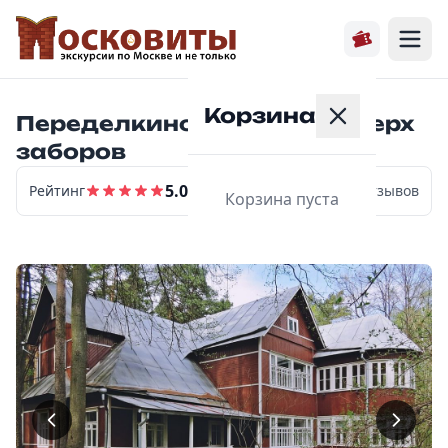
Корзина
Переделкино. История поверх
заборов
5.0
Рейтинг
12
отзывов
Корзина пуста
Главная
Расписание
Экскурсии
О нас
Контакты