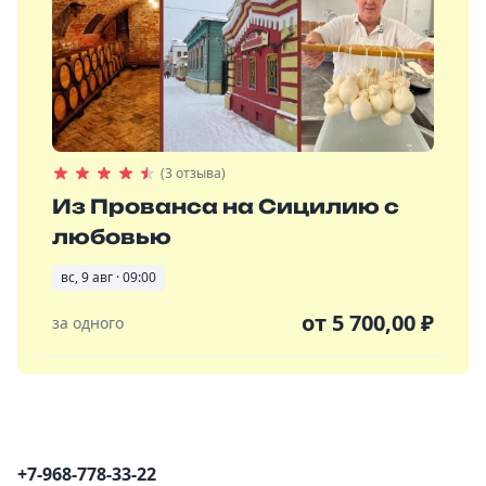
(3 отзыва)
Из Прованса на Сицилию с
любовью
вс, 9 авг · 09:00
от
5 700,00
₽
за одного
Контактная информация
+7-968-778-33-22