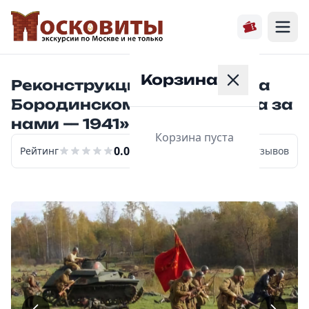
Корзина
Реконструкция сражения на
Бородинском поле «Москва за
нами — 1941»
Корзина пуста
Главная
0.0
Рейтинг
0
отзывов
Расписание
Экскурсии
О нас
Контакты