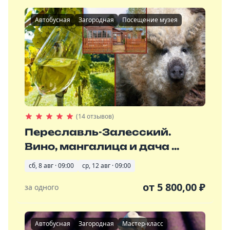
Автобусная
Загородная
Посещение музея
(14 отзывов)
Переславль-Залесский.
Вино, мангалица и дача ...
сб, 8 авг · 09:00
ср, 12 авг · 09:00
от
5 800,00
₽
за одного
Автобусная
Загородная
Мастер-класс