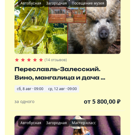
Автобусная
Загородная
Посещение музея
(14 отзывов)
Переславль-Залесский.
Вино, мангалица и дача ...
сб, 8 авг · 09:00
ср, 12 авг · 09:00
от
5 800,00
₽
за одного
Автобусная
Загородная
Мастер-класс