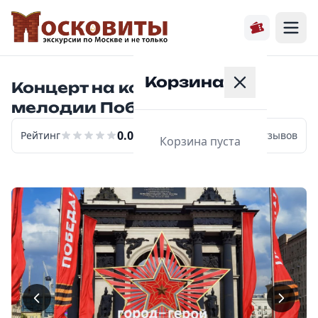
Корзина
Концерт на колесах. Огни и
мелодии Победы.
0.0
Рейтинг
0
отзывов
Корзина пуста
Главная
Расписание
Экскурсии
О нас
Контакты