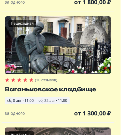
от
1 800,00
₽
за одного
Пешеходная
(10 отзывов)
Ваганьковское кладбище
сб, 8 авг · 11:00
сб, 22 авг · 11:00
от
1 300,00
₽
за одного
Автобусная