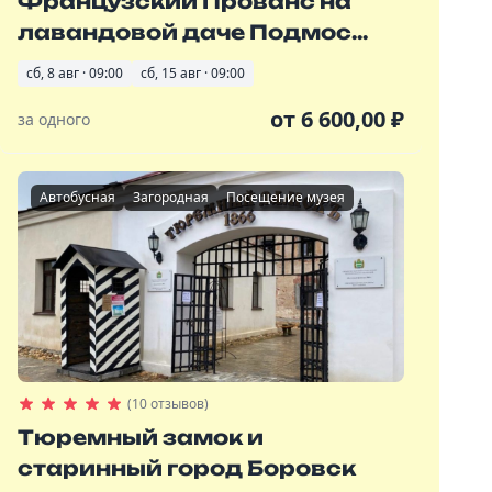
Французский Прованс на
лавандовой даче Подмос...
сб, 8 авг · 09:00
сб, 15 авг · 09:00
от
6 600,00
₽
за одного
Автобусная
Загородная
Посещение музея
(10 отзывов)
Тюремный замок и
старинный город Боровск