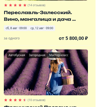
(14 отзывов)
Переславль-Залесский.
Вино, мангалица и дача ...
сб, 8 авг · 09:00
ср, 12 авг · 09:00
от
5 800,00
₽
за одного
Автобусная
Загородная
Мастер-класс
(10 отзывов)