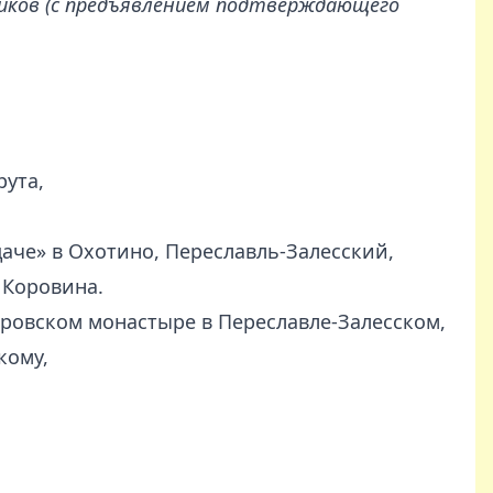
ников (с предъявлением подтверждающего
рута,
даче» в Охотино, Переславль-Залесский,
 Коровина.
оровском монастыре в Переславле-Залесском,
кому,