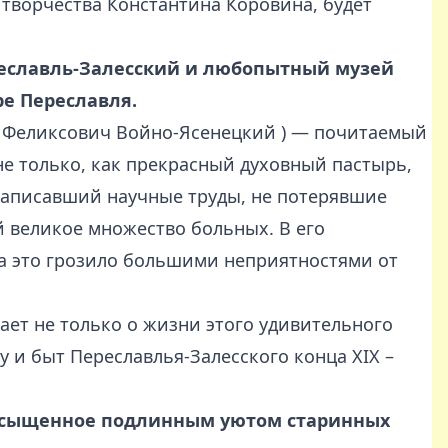
 творчества Константина Коровина, будет
реславль-Залесский и любопытный музей
е Переславля.
н Феликсович Войно-Ясенецкий ) — почитаемый
не только, как прекрасный духовный пастырь,
написавший научные труды, не потерявшие
й великое множество больных. В его
а это грозило большими неприятностями от
ает не только о жизни этого удивительного
у и быт Переславлья-Залесского конца XIX –
насыщенное подлинным уютом старинных