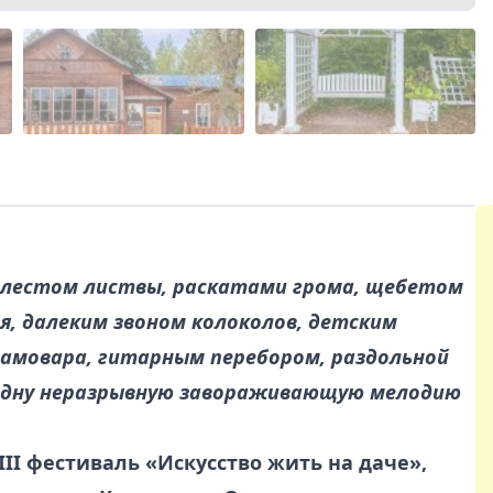
шелестом листвы, раскатами грома, щебетом
, далеким звоном колоколов, детским
самовара, гитарным перебором, раздольной
в одну неразрывную завораживающую мелодию
II фестиваль «Искусство жить на даче»,