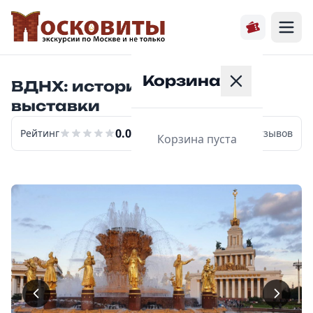
Корзина
ВДНХ: история первой
выставки
0.0
Рейтинг
0
отзывов
Корзина пуста
Главная
Расписание
Экскурсии
О нас
Контакты