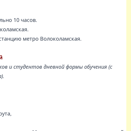
ьно 10 часов.
околамская.
 станцию метро Волоколамская.
ей
ков и студентов дневной формы обучения (с
а).
рута,