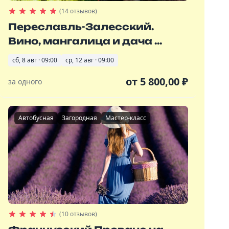
(14 отзывов)
Переславль-Залесский.
Вино, мангалица и дача ...
сб, 8 авг · 09:00
ср, 12 авг · 09:00
от
5 800,00
₽
за одного
Автобусная
Загородная
Мастер-класс
(10 отзывов)