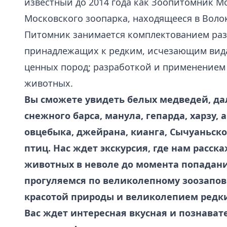
известный до 2014 года как Зоопитомник М
Московского зоопарка, находящееся в Воло
Питомник занимается комплектованием ра
принадлежащих к редким, исчезающим вид
ценных пород; разработкой и применением
животных.
Вы сможете увидеть белых медведей, да
снежного барса, манула, гепарда, харзу, 
овцебыка, джейрана, кианга, Сычуаньско
птиц. Нас ждет экскурсия, где нам расск
животных в неволе до момента попадани
прогуляемся по великолепному зоозапов
красотой природы и великолепием редк
Вас ждет интересная вкусная и познават