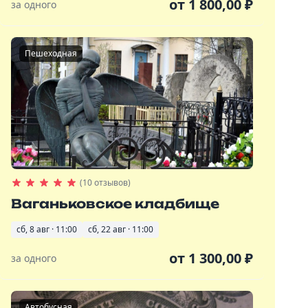
от
1 800,00
₽
за одного
Пешеходная
(10 отзывов)
Ваганьковское кладбище
сб, 8 авг · 11:00
сб, 22 авг · 11:00
от
1 300,00
₽
за одного
Автобусная