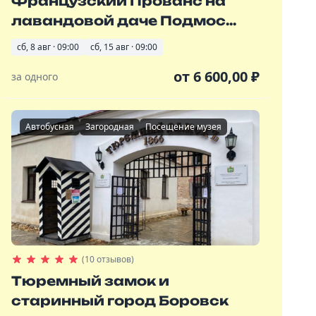
Французский Прованс на
лавандовой даче Подмос...
сб, 8 авг · 09:00
сб, 15 авг · 09:00
от
6 600,00
₽
за одного
Автобусная
Загородная
Посещение музея
(10 отзывов)
Тюремный замок и
старинный город Боровск