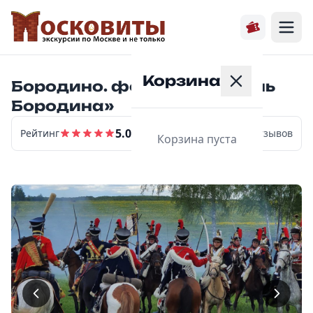
Корзина
Бородино. фестиваль «День
Бородина»
5.0
Рейтинг
2
отзывов
Корзина пуста
Главная
Расписание
Экскурсии
О нас
Контакты